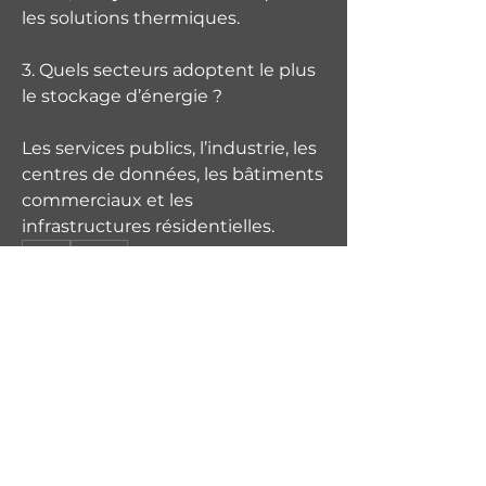
les solutions thermiques.
3. Quels secteurs adoptent le plus 
le stockage d’énergie ?
Les services publics, l’industrie, les 
centres de données, les bâtiments 
commerciaux et les 
infrastructures résidentielles.
0
0
2
Write a comment...
À propos
Bienvenue dans le groupe ! Vous
pouvez communiquer avec d'au
...